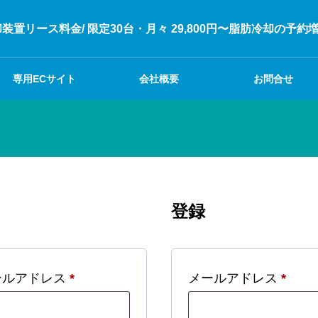
装置リース料金/ 限定30台・月々 29,800円〜脂肪冷却の予約
専用ECサイト
会社概要
お問合せ
登録
必
必
ールアドレス
*
メールアドレス
*
須
須