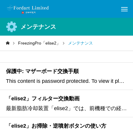
メンテナンス
FreezingPro「elise2」
メンテナンス
保護中: マザーボード交換手順
This content is password protected. To view it please enter your password below:パスワード
「elise2」フィルター交換動画
最新脂肪冷却装置「elise2」では、前機種での経験(反省点)を活かし、ハンドピース内に詰まり防止フィルターを設置できるようにいたしました。フィルターがあることで、脂肪冷却専用トリートメントゲルシートにたっぷりと使われているゲル(液体)の吸い込みを止めることができます。（ゲ
「elise2」お掃除・逆噴射ボタンの使い方