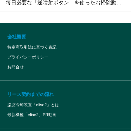
毎日必要な「逆噴射ボタン」を使ったお掃除動画です。旧型「elise2」を使用した動画ですが、使用方法（ボタン位置）などは新型と同じとなります。動画では、ハンドピース内にあるフィルターを外さずに「「逆噴射ボタン」を使ったお掃除をしておりますが、正解はハンドピース内のフィルターを外してからの「
会社概要
特定商取引法に基づく表記
プライバシーポリシー
お問合せ
リース契約までの流れ
脂肪冷却装置「elise2」とは
最新機種「elise2」PR動画