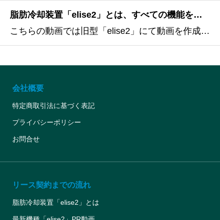
脂肪冷却装置「elise2」とは、すべての機能を進化させ、冷却率60%向上と掃除のしやすさを追求した最新機種です
こちらの動画では旧型「elise2」にて動画を作成しております。2025年5月より新型「elise2」でのリース販売をスタートさせていただいており、現在新型を使い動画を撮り直ししております。新旧の主な違いー旧型新型性能（出力等）同性能同性能ハンドピース4種類2種類（左右対称同時4部
会社概要
特定商取引法に基づく表記
プライバシーポリシー
お問合せ
リース契約までの流れ
脂肪冷却装置「elise2」とは
最新機種「elise2」PR動画