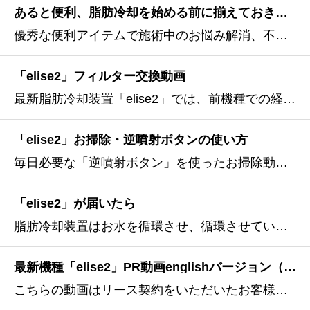
あると便利、脂肪冷却を始める前に揃えておきたい便利アイテム
優秀な便利アイテムで施術中のお悩み解消、不便を解決してくれるアイデア商品があればより施術効果が期待でき、施術時間の短縮にも結びつけことができます。こちらの動画では、あると便利なアイテムをいくつかご紹介いたします。※映像にフリッカー現象が出ており、少し波打つ映像で見にくくなっ
「elise2」フィルター交換動画
最新脂肪冷却装置「elise2」では、前機種での経験(反省点)を活かし、ハンドピース内に詰まり防止フィルターを設置できるようにいたしました。フィルターがあることで、脂肪冷却専用トリートメントゲルシートにたっぷりと使われているゲル(液体)の吸い込みを止めることができます。（ゲ
「elise2」お掃除・逆噴射ボタンの使い方
毎日必要な「逆噴射ボタン」を使ったお掃除動画です。旧型「elise2」を使用した動画ですが、使用方法（ボタン位置）などは新型と同じとなります。動画では、ハンドピース内にあるフィルターを外さずに「「逆噴射ボタン」を使ったお掃除をしておりますが、正解はハンドピース内のフィルターを外してからの「
「elise2」が届いたら
脂肪冷却装置はお水を循環させ、循環させているお水を急速に冷やしハンドピースに送ります。ハンドピース内のセンサーにより、安全に体内の脂肪を凍らせて死滅させる装置となります。この動画では、あなたのお店に届いた「elise2」をご利用いただけるまでの、セットアップマニュアル動画となります。
最新機種「elise2」PR動画englishバージョン（字幕付き)
こちらの動画はリース契約をいただいたお客様向けに店名やロゴなどを弊社の方で入れさせていただき、編集した動画をお店などにてご利用可能です。SNS（insta,FB,X,等)などにもご活躍いただけます。https://vimeo.com/1054377423