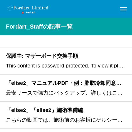
Fordart_Staffの記事一覧
保護中: マザーボード交換手順
This content is password protected. To view it please enter your password below:パスワード
「elise2」マニュアルPDF・例：脂肪冷却同意書・例：脂肪冷却 施術 禁忌事項PDF・ダウンロード
最安リースで強力にバックアップ、詳しくはこちら限定30台29,800円「Freezing PRO elise2」こちらのページはリース会員様専用です。
「elise2」「elise2」施術準備編
こちらの動画では、施術前のお客様にゲルシートを貼っていく準備段階をご覧いただけます。※100人のお客様がいれば100通りの施術方法があります、様々なお客様に対応していくにはある程度の経験が必要です。https://vimeo.com/1066826398?share=copy